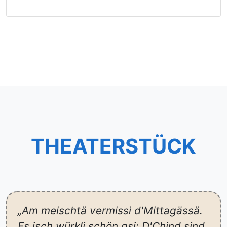
THEATERSTÜCK
„Am meischtä vermissi d'Mittagässä.
Es isch würkli schön gsi: D'Chind sind