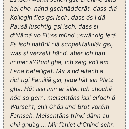
hei cho, händ gschnädderät, dass diä
Kollegin fies gsi isch, dass äs i dä
Pausä luschtig gsi isch, dass si
d'Nämä vo Flüss münd uswändig lerä.
Es isch natürli niä schpektakulär gsi,
was si verzellt händ, aber ich han
immer s'Gfühl gha, ich seig voll am
Läbä beteiliget. Mir sind eifach ä
richtigi Familiä gsi, jede hät sin Platz
gha. Hüt issi immer ällei. Ich chochä
nöd so gern, meischtäns issi eifach ä
Wurscht, chli Chäs und Brot voräm
Fernseh. Meischtäns trinki dänn au
chli gnuäg ... Mir fählet d'Chind sehr.